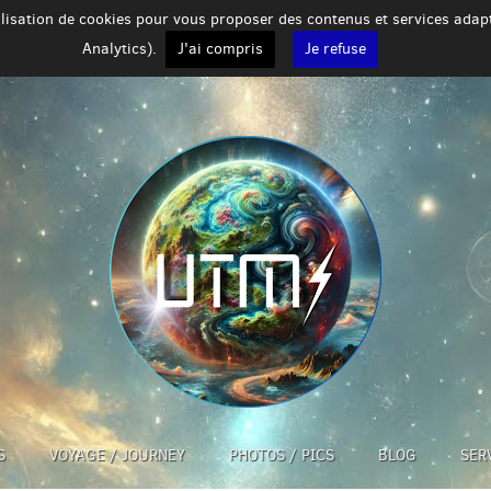
tilisation de cookies pour vous proposer des contenus et services ada
Analytics).
J'ai compris
Je refuse
S
VOYAGE / JOURNEY
PHOTOS / PICS
BLOG
SER