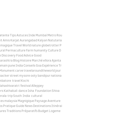
etente
Tips
Astuces
Inde
Mumbaï
Metro
Rou
it
Amis
Karjat
Aurangabad
Kalyan
Natutaria
tmagique
Travel
World
nature
globetrotter
P
ural
Permaculture
Farm
humanity
Culture
D
e
Discovery
Food
Advice
Good
arashtra
Blog
Histoire
Marché
ellora
Ajanta
umain
pune
India
Conseils
Goa
Expérience
Tr
Monument
carve
travelaroundtheworld
jour
packer
street
mysore
ooty
bandipur
nationa
mbatore travel
Kochi
ahashivaratri festival
Alleppey
rs
Kathakali dance
Isha Foundation
Shiva
erala trip
South India cultural
ces
malaysia
Magnigique
Paysage
Aventure
os
Pratique
Guide
News
Destinations
Itinérai
ures
Traditions
Préparatifs
Budget
Logeme