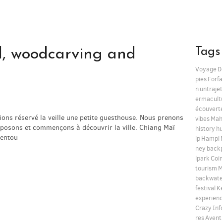
Tags
d, woodcarving and
Voyage
D
pies
Forfa
n
untraje
ermacult
écouvert
ns réservé la veille une petite guesthouse. Nous prenons
vibes
Mah
eposons et commençons à découvrir la ville. Chiang Maï
history
h
 entou
ip
Hampi
ney
back
lpark
Coi
tourism
M
backwate
festival
K
experien
Crazy
Inf
res
Avent