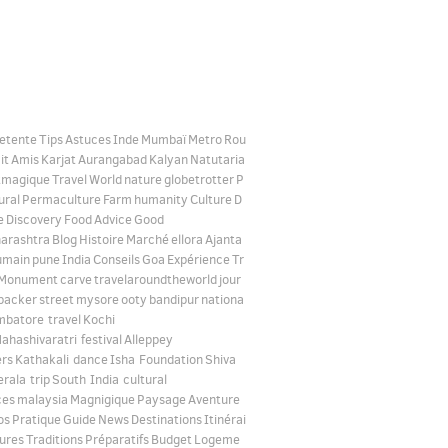
etente
Tips
Astuces
Inde
Mumbaï
Metro
Rou
it
Amis
Karjat
Aurangabad
Kalyan
Natutaria
tmagique
Travel
World
nature
globetrotter
P
ural
Permaculture
Farm
humanity
Culture
D
e
Discovery
Food
Advice
Good
arashtra
Blog
Histoire
Marché
ellora
Ajanta
umain
pune
India
Conseils
Goa
Expérience
Tr
Monument
carve
travelaroundtheworld
jour
packer
street
mysore
ooty
bandipur
nationa
mbatore travel
Kochi
ahashivaratri festival
Alleppey
rs
Kathakali dance
Isha Foundation
Shiva
erala trip
South India cultural
ces
malaysia
Magnigique
Paysage
Aventure
os
Pratique
Guide
News
Destinations
Itinérai
ures
Traditions
Préparatifs
Budget
Logeme