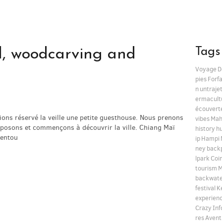
Tags
d, woodcarving and
Voyage
D
pies
Forfa
n
untraje
ermacult
écouvert
ns réservé la veille une petite guesthouse. Nous prenons
vibes
Mah
eposons et commençons à découvrir la ville. Chiang Maï
history
h
 entou
ip
Hampi
ney
back
lpark
Coi
tourism
M
backwate
festival
K
experien
Crazy
Inf
res
Avent