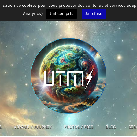
tilisation de cookies pour vous proposer des contenus et services ada
Analytics).
J'ai compris
Je refuse
S
VOYAGE / JOURNEY
PHOTOS / PICS
BLOG
SER