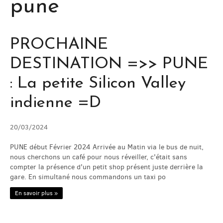
pune
AIDEZ NOUS / HELP US
VOYAGE / JOURNEY
PROCHAINE
DESTINATION =>> PUNE
PHOTOS / PICS
: La petite Silicon Valley
BLOG
indienne =D
SERVICES
20/03/2024
PUNE début Février 2024 Arrivée au Matin via le bus de nuit,
nous cherchons un café pour nous réveiller, c'était sans
CONTACT
compter la présence d'un petit shop présent juste derrière la
gare. En simultané nous commandons un taxi po
En savoir plus »