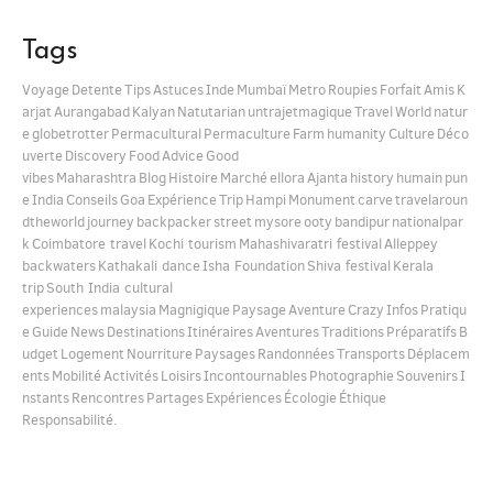
Tags
Voyage
Detente
Tips
Astuces
Inde
Mumbaï
Metro
Roupies
Forfait
Amis
K
arjat
Aurangabad
Kalyan
Natutarian
untrajetmagique
Travel
World
natur
e
globetrotter
Permacultural
Permaculture
Farm
humanity
Culture
Déco
uverte
Discovery
Food
Advice
Good
vibes
Maharashtra
Blog
Histoire
Marché
ellora
Ajanta
history
humain
pun
e
India
Conseils
Goa
Expérience
Trip
Hampi
Monument
carve
travelaroun
dtheworld
journey
backpacker
street
mysore
ooty
bandipur
nationalpar
k
Coimbatore travel
Kochi tourism
Mahashivaratri festival
Alleppey
backwaters
Kathakali dance
Isha Foundation
Shiva festival
Kerala
trip
South India cultural
experiences
malaysia
Magnigique
Paysage
Aventure
Crazy
Infos
Pratiqu
e
Guide
News
Destinations
Itinéraires
Aventures
Traditions
Préparatifs
B
udget
Logement
Nourriture
Paysages
Randonnées
Transports
Déplacem
ents
Mobilité
Activités
Loisirs
Incontournables
Photographie
Souvenirs
I
nstants
Rencontres
Partages
Expériences
Écologie
Éthique
Responsabilité.