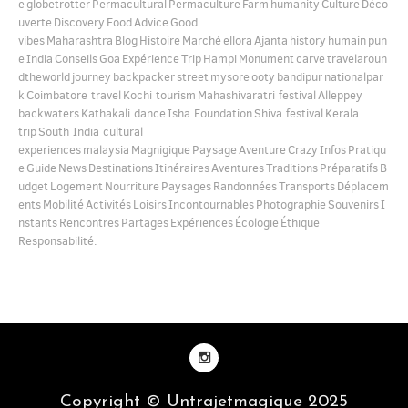
e
globetrotter
Permacultural
Permaculture
Farm
humanity
Culture
Déco
uverte
Discovery
Food
Advice
Good
vibes
Maharashtra
Blog
Histoire
Marché
ellora
Ajanta
history
humain
pun
e
India
Conseils
Goa
Expérience
Trip
Hampi
Monument
carve
travelaroun
dtheworld
journey
backpacker
street
mysore
ooty
bandipur
nationalpar
k
Coimbatore travel
Kochi tourism
Mahashivaratri festival
Alleppey
backwaters
Kathakali dance
Isha Foundation
Shiva festival
Kerala
trip
South India cultural
experiences
malaysia
Magnigique
Paysage
Aventure
Crazy
Infos
Pratiqu
e
Guide
News
Destinations
Itinéraires
Aventures
Traditions
Préparatifs
B
udget
Logement
Nourriture
Paysages
Randonnées
Transports
Déplacem
ents
Mobilité
Activités
Loisirs
Incontournables
Photographie
Souvenirs
I
nstants
Rencontres
Partages
Expériences
Écologie
Éthique
Responsabilité.
Copyright © Untrajetmagique 2025