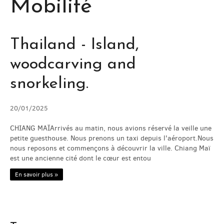
Mobilité
AIDEZ NOUS / HELP US
VOYAGE / JOURNEY
Thailand - Island,
woodcarving and
PHOTOS / PICS
snorkeling.
BLOG
20/01/2025
SERVICES
CHIANG MAÏArrivés au matin, nous avions réservé la veille une
petite guesthouse. Nous prenons un taxi depuis l'aéroport.Nous
nous reposons et commençons à découvrir la ville. Chiang Maï
est une ancienne cité dont le cœur est entou
CONTACT
En savoir plus »