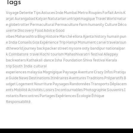
Tags
Voyage
Detente
Tips
Astuces
Inde
Mumbaï
Metro
Roupies
Forfait
Amis
K
arjat
Aurangabad
Kalyan
Natutarian
untrajetmagique
Travel
World
natur
e
globetrotter
Permacultural
Permaculture
Farm
humanity
Culture
Déco
uverte
Discovery
Food
Advice
Good
vibes
Maharashtra
Blog
Histoire
Marché
ellora
Ajanta
history
humain
pun
e
India
Conseils
Goa
Expérience
Trip
Hampi
Monument
carve
travelaroun
dtheworld
journey
backpacker
street
mysore
ooty
bandipur
nationalpar
k
Coimbatore travel
Kochi tourism
Mahashivaratri festival
Alleppey
backwaters
Kathakali dance
Isha Foundation
Shiva festival
Kerala
trip
South India cultural
experiences
malaysia
Magnigique
Paysage
Aventure
Crazy
Infos
Pratiqu
e
Guide
News
Destinations
Itinéraires
Aventures
Traditions
Préparatifs
B
udget
Logement
Nourriture
Paysages
Randonnées
Transports
Déplacem
ents
Mobilité
Activités
Loisirs
Incontournables
Photographie
Souvenirs
I
nstants
Rencontres
Partages
Expériences
Écologie
Éthique
Responsabilité.